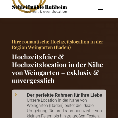
Ihre romantische Hochzeitslocation in der
Region Weingarten (Baden)
Hochzeitsfeier &
Hochzeitslocation in der Nähe
von Weingarten – exklusiv &
unvergesslich

Der perfekte Rahmen für Ihre Liebe
Unsere Location in der Nähe von
Weingarten (Baden) bietet die ideale
Umgebung für Ihre Traumhochzeit – von
kleinen Feiern bis hin zu großen Festen.